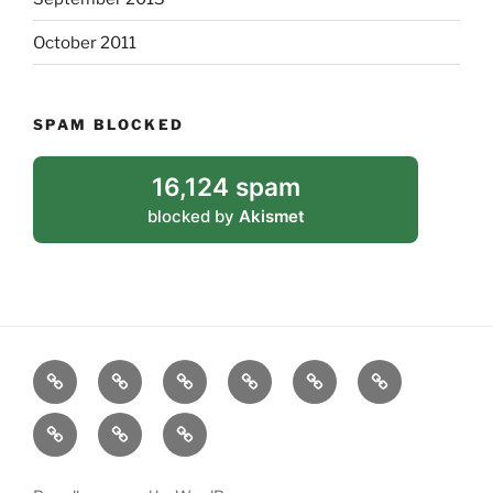
October 2011
SPAM BLOCKED
16,124 spam
blocked by
Akismet
blog
biografie
bibliografie
poëzie
proza
vodou
links
contact
©Maria
Machelina
de