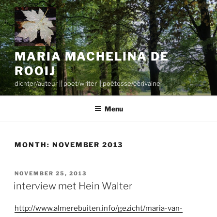
Skip
to
content
MARIA MACHELINA DE
ROOIJ
dichter/auteur || poet/writer || poétesse/écrivaine
Menu
MONTH:
NOVEMBER 2013
POSTED
NOVEMBER 25, 2013
ON
interview met Hein Walter
http://www.almerebuiten.info/gezicht/maria-van-