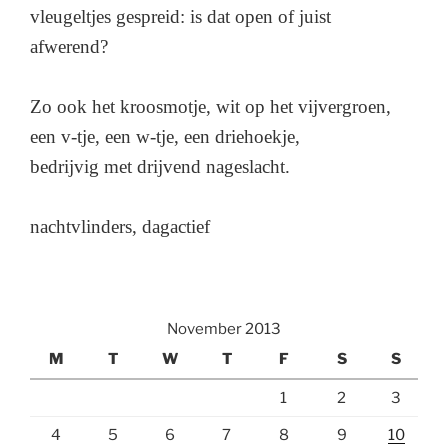
vleugeltjes gespreid: is dat open of juist
afwerend?
Zo ook het kroosmotje, wit op het vijvergroen,
een v-tje, een w-tje, een driehoekje,
bedrijvig met drijvend nageslacht.
nachtvlinders, dagactief
November 2013
M
T
W
T
F
S
S
1
2
3
4
5
6
7
8
9
10