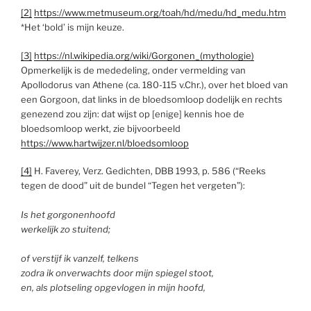
[2]
https://www.metmuseum.org/toah/hd/medu/hd_medu.htm
*Het ‘bold’ is mijn keuze.
[3]
https://nl.wikipedia.org/wiki/Gorgonen_(mythologie)
Opmerkelijk is de mededeling, onder vermelding van
Apollodorus van Athene (ca. 180-115 v.Chr.), over het bloed van
een Gorgoon, dat links in de bloedsomloop dodelijk en rechts
genezend zou zijn: dat wijst op [enige] kennis hoe de
bloedsomloop werkt, zie bijvoorbeeld
https://www.hartwijzer.nl/bloedsomloop
[4]
H. Faverey, Verz. Gedichten, DBB 1993, p. 586 (“Reeks
tegen de dood” uit de bundel “Tegen het vergeten”):
Is het gorgonenhoofd
werkelijk zo stuitend;
of verstijf ik vanzelf, telkens
zodra ik onverwachts door mijn spiegel stoot,
en, als plotseling opgevlogen in mijn hoofd,