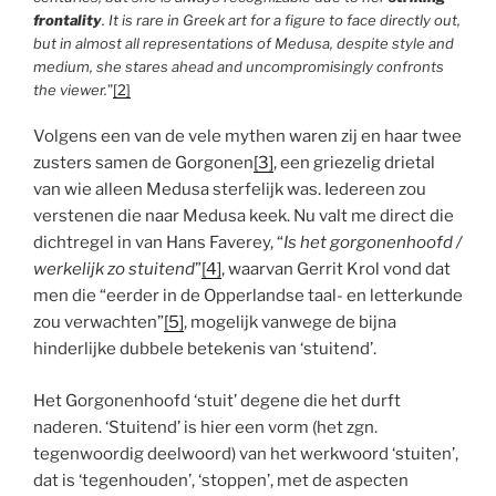
frontality
. It is rare in Greek art for a figure to face directly out,
but in almost all representations of Medusa, despite style and
medium, she stares ahead and uncompromisingly confronts
the viewer.
”
[2]
Volgens een van de vele mythen waren zij en haar twee
zusters samen de Gorgonen
[3]
, een griezelig drietal
van wie alleen Medusa sterfelijk was. Iedereen zou
verstenen die naar Medusa keek. Nu valt me direct die
dichtregel in van Hans Faverey, “
Is het gorgonenhoofd /
werkelijk zo stuitend
”
[4]
, waarvan Gerrit Krol vond dat
men die “eerder in de Opperlandse taal- en letterkunde
zou verwachten”
[5]
, mogelijk vanwege de bijna
hinderlijke dubbele betekenis van ‘stuitend’.
Het Gorgonenhoofd ‘stuit’ degene die het durft
naderen. ‘Stuitend’ is hier een vorm (het zgn.
tegenwoordig deelwoord) van het werkwoord ‘stuiten’,
dat is ‘tegenhouden’, ‘stoppen’, met de aspecten