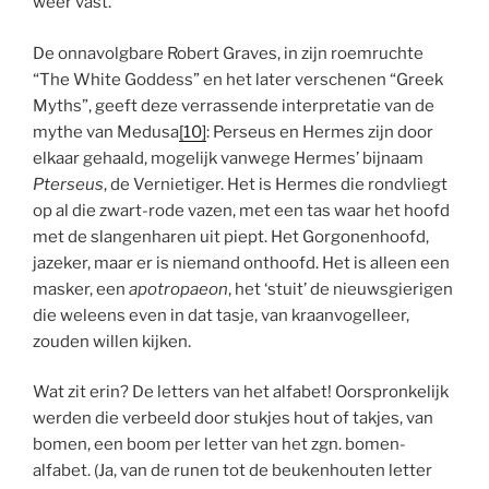
weer vast.
De onnavolgbare Robert Graves, in zijn roemruchte
“The White Goddess” en het later verschenen “Greek
Myths”, geeft deze verrassende interpretatie van de
mythe van Medusa
[10]
: Perseus en Hermes zijn door
elkaar gehaald, mogelijk vanwege Hermes’ bijnaam
Pterseus
, de Vernietiger. Het is Hermes die rondvliegt
op al die zwart-rode vazen, met een tas waar het hoofd
met de slangenharen uit piept. Het Gorgonenhoofd,
jazeker, maar er is niemand onthoofd. Het is alleen een
masker, een
apotropaeon
, het ‘stuit’ de nieuwsgierigen
die weleens even in dat tasje, van kraanvogelleer,
zouden willen kijken.
Wat zit erin? De letters van het alfabet! Oorspronkelijk
werden die verbeeld door stukjes hout of takjes, van
bomen, een boom per letter van het zgn. bomen-
alfabet. (Ja, van de runen tot de beukenhouten letter