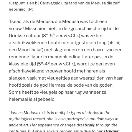
rustpunt is en bij Caravaggio uitgaand van de Medusa die zelf
gepijnigd lijkt.
Tsead, als de Medusa: die Medusa was toch een
vrouw? Misschien niet: in de zgn. archaïsche tijd in de
e
e
Griekse cultuur (8
-5
eeuw v.Chr.) was ze het
afschrikwekkende hoofd met uitgestoken tong (als bij
een Maori ‘haka’) met slagtanden en een baard, van een
rennende figuur in mannenkleding. Later pas, in de
e
e
klassieke tijd (5
-4
eeuw v.Chr.), wordt ze een even
afschrikwekkend vrouwenhoofd met haren als
slangen, vaak met vleugeltjes aan weerszijden van haar
hoofd zoals de god Hermes, de bode van de goden.
Soms heeft ze vleugels op haar rug wanneer ze
helemaal is afgebeeld.
“
Just as Medusa exists in multiple types of stories in the
mythological record, she is also portrayed in multiple ways in
ancient art. Her appearance changes drastically through the
centuries, but she is always recognizable due to her
striking