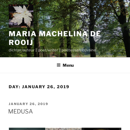
Skip
to
content
MARIA MACHELINA DE
ROOIJ
dichter/auteur || poet/writer || poétesse/écrivaine
Menu
DAY:
JANUARY 26, 2019
POSTED
JANUARY 26, 2019
ON
MEDUSA