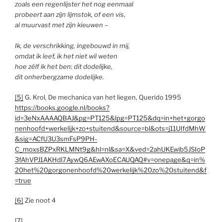
zoals een regenlijster het nog eenmaal
probeert aan zijn lijmstok, of een vis,
al muurvast met zijn kieuwen –
Ik, de verschrikking, ingebouwd in mij,
omdat ik leef, ik het niet wil weten
hoe zélf ik het ben: dit dodelijke,
dit onherbergzame dodelijke.
[5]
G. Krol, De mechanica van het liegen, Querido 1995
https://books.google.nl/books?
id=3eNxAAAAQBAJ&pg=PT125&lpg=PT125&dq=in+het+gorgo
nenhoofd+werkelijk+zo+stuitend&source=bl&ots=j11UIfdMhW
&sig=ACfU3U3smFsP9PH-
C_moxsBZPxRKLMNt9g&hl=nl&sa=X&ved=2ahUKEwib5JSIoP
3fAhVPJ1AKHdl7AywQ6AEwAXoECAUQAQ#v=onepage&q=in%
20het%20gorgonenhoofd%20werkelijk%20zo%20stuitend&f
=true
[6]
Zie noot 4
[7]