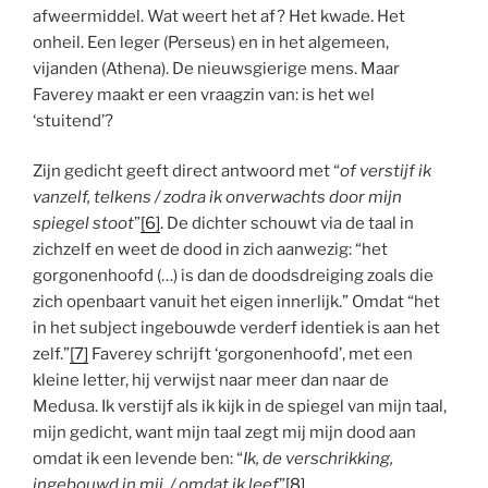
afweermiddel. Wat weert het af? Het kwade. Het
onheil. Een leger (Perseus) en in het algemeen,
vijanden (Athena). De nieuwsgierige mens. Maar
Faverey maakt er een vraagzin van: is het wel
‘stuitend’?
Zijn gedicht geeft direct antwoord met “
of verstijf ik
vanzelf, telkens / zodra ik onverwachts door mijn
spiegel stoot
”
[6]
. De dichter schouwt via de taal in
zichzelf en weet de dood in zich aanwezig: “het
gorgonenhoofd (…) is dan de doodsdreiging zoals die
zich openbaart vanuit het eigen innerlijk.” Omdat “het
in het subject ingebouwde verderf identiek is aan het
zelf.”
[7]
Faverey schrijft ‘gorgonenhoofd’, met een
kleine letter, hij verwijst naar meer dan naar de
Medusa. Ik verstijf als ik kijk in de spiegel van mijn taal,
mijn gedicht, want mijn taal zegt mij mijn dood aan
omdat ik een levende ben: “
Ik, de verschrikking,
ingebouwd in mij, / omdat ik leef
”
[8]
.