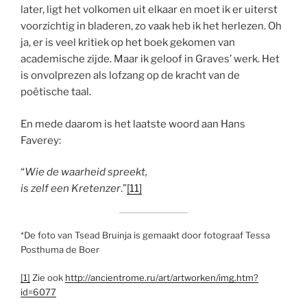
later, ligt het volkomen uit elkaar en moet ik er uiterst
voorzichtig in bladeren, zo vaak heb ik het herlezen. Oh
ja, er is veel kritiek op het boek gekomen van
academische zijde. Maar ik geloof in Graves’ werk. Het
is onvolprezen als lofzang op de kracht van de
poëtische taal.
En mede daarom is het laatste woord aan Hans
Faverey:
“
Wie de waarheid spreekt,
is zelf een Kretenzer
.”
[11]
*De foto van Tsead Bruinja is gemaakt door fotograaf Tessa
Posthuma de Boer
[1]
Zie ook
http://ancientrome.ru/art/artworken/img.htm?
id=6077