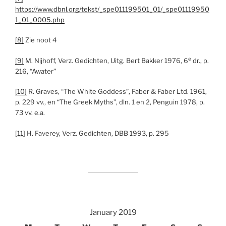
https://www.dbnl.org/tekst/_spe011199501_01/_spe01119950
1_01_0005.php
[8]
Zie noot 4
e
[9]
M. Nijhoff, Verz. Gedichten, Uitg. Bert Bakker 1976, 6
dr., p.
216, “Awater”
[10]
R. Graves, “The White Goddess”, Faber & Faber Ltd. 1961,
p. 229 vv., en “The Greek Myths”, dln. 1 en 2, Penguin 1978, p.
73 vv. e.a.
[11]
H. Faverey, Verz. Gedichten, DBB 1993, p. 295
January 2019