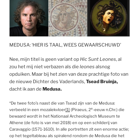
MEDUSA: ‘HIER IS TAAL, WEES GEWAARSCHUWD’
Nee, mijn titel is geen variant op
Hic Sunt Leones
, al
zou het mij niet verbazen als die
leones
alsnog
opduiken. Maar bij het zien van deze prachtige foto van
de nieuwe Dichter des Vaderlands,
Tsead Bruinja,
dacht ik aan de
Medusa.
*De twee foto’s naast die van Tsead zijn van de Medusa:
e
verbeeld in een mozaïekvloer
[1]
(Piraeus, 2
-eeuw n.Chr.) die
bewaard wordt in het Nationaal Archeologisch Museum te
Athene (de foto is van mei 2018) en op een schilderij van
Caravaggio (1571-1610). In alle portretten zit een enorme actie;
op het tegeltableau als spiralend rondom de Medusa die het