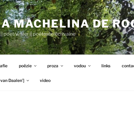
A MACHELINA DE RO
|| poet/writer || poétesse/écrivaine
afie
poëzie
proza
vodou
links
conta
van Daalen’]
video