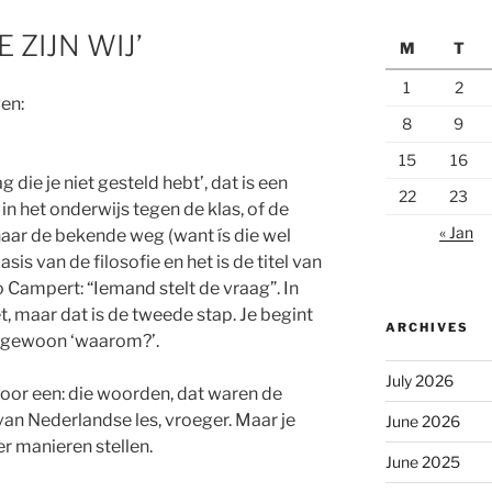
E ZIJN WIJ’
M
T
1
2
gen:
8
9
15
16
 die je niet gesteld hebt’, dat is een
22
23
n het onderwijs tegen de klas, of de
« Jan
aar de bekende weg (want ís die wel
sis van de filosofie en het is de titel van
Campert: “Iemand stelt de vraag”. In
t, maar dat is de tweede stap. Je begint
ARCHIVES
of gewoon ‘waarom?’.
July 2026
oor een: die woorden, dat waren de
an Nederlandse les, vroeger. Maar je
June 2026
r manieren stellen.
June 2025