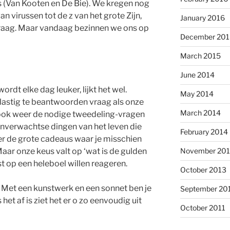
’s (Van Kooten en De Bie). We kregen nog
n virussen tot de z van het grote Zijn,
January 2016
vraag. Maar vandaag bezinnen we ons op
December 201
March 2015
June 2014
rdt elke dag leuker, lijkt het wel.
May 2014
n lastig te beantwoorden vraag als onze
March 2014
jn ook weer de nodige tweedeling-vragen
n onverwachtse dingen van het leven die
February 2014
er de grote cadeaus waar je misschien
November 20
aar onze keus valt op ‘wat is de gulden
 op een heleboel willen reageren.
October 2013
as. Met een kunstwerk en een sonnet ben je
September 20
et af is ziet het er o zo eenvoudig uit
October 2011