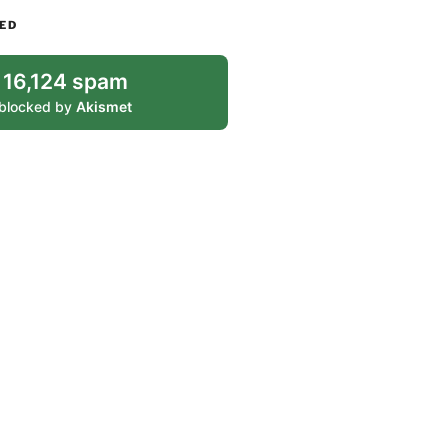
ED
16,124 spam
blocked by
Akismet