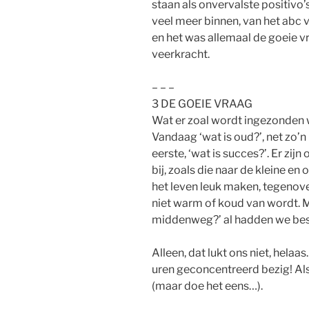
staan als onvervalste positivo
veel meer binnen, van het abc va
en het was allemaal de goeie 
veerkracht.
– – –
3 DE GOEIE VRAAG
Wat er zoal wordt ingezonden wo
Vandaag ‘wat is oud?’, net zo’
eerste, ‘wat is succes?’. Er zi
bij, zoals die naar de kleine e
het leven leuk maken, tegenov
niet warm of koud van wordt. M
middenweg?’ al hadden we best
Alleen, dat lukt ons niet, hela
uren geconcentreerd bezig! Als h
(maar doe het eens…).