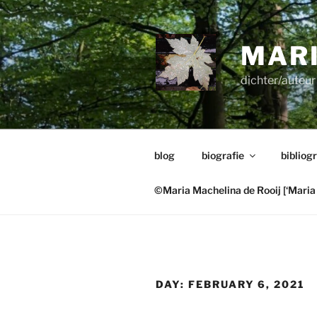
Skip
to
content
MARI
dichter/auteur 
blog
biografie
bibliogr
©Maria Machelina de Rooij [‘Maria 
DAY:
FEBRUARY 6, 2021