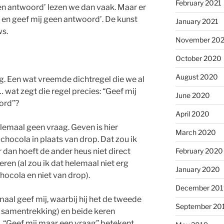
February 2021
en antwoord’ lezen we dan vaak. Maar er
g en geef mij geen antwoord’. De kunst
January 2021
ws.
November 20
October 2020
August 2020
ag. Een wat vreemde dichtregel die we al
at zegt die regel precies: “Geef mij
June 2020
ord”?
April 2020
elemaal geen vraag. Geven is hier
March 2020
 chocola in plaats van drop. Dat zou ik
February 2020
dan hoeft de ander heus niet direct
en (al zou ik dat helemaal niet erg
January 2020
hocola en niet van drop).
December 201
al geef mij, waarbij hij het de tweede
September 20
en samentrekking) en beide keren
. “Geef mij maar een vraag” betekent