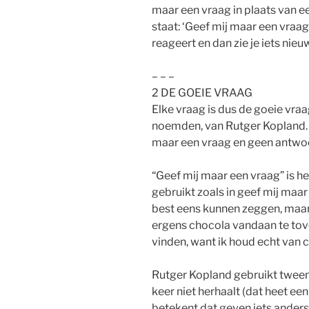
maar een vraag in plaats van e
staat: ‘Geef mij maar een vraa
reageert en dan zie je iets nieu
– – –
2 DE GOEIE VRAAG
Elke vraag is dus de goeie vra
noemden, van Rutger Kopland… w
maar een vraag en geen antwo
“Geef mij maar een vraag” is h
gebruikt zoals in geef mij maar
best eens kunnen zeggen, maar 
ergens chocola vandaan te tover
vinden, want ik houd echt van c
Rutger Kopland gebruikt tweema
keer niet herhaalt (dat heet e
betekent dat geven iets anders