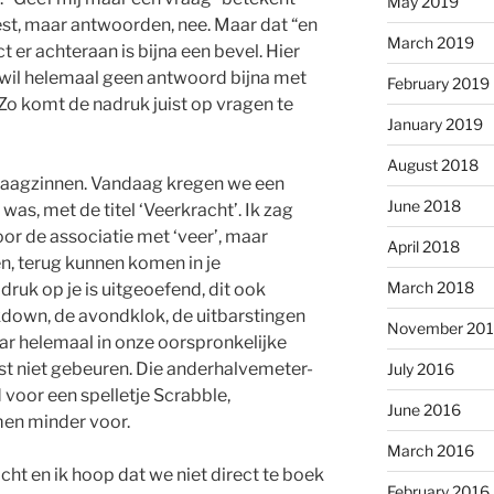
May 2019
best, maar antwoorden, nee. Maar dat “en
March 2019
t er achteraan is bijna een bevel. Hier
 wil helemaal geen antwoord bijna met
February 2019
Zo komt de nadruk juist op vragen te
January 2019
August 2018
n vraagzinnen. Vandaag kregen we een
June 2018
 was, met de titel ‘Veerkracht’. Ik zag
door de associatie met ‘veer’, maar
April 2018
n, terug kunnen komen in je
March 2018
druk op je is uitgeoefend, dit ook
ckdown, de avondklok, de uitbarstingen
November 20
r helemaal in onze oorspronkelijke
st niet gebeuren. Die anderhalvemeter-
July 2016
 voor een spelletje Scrabble,
June 2016
men minder voor.
March 2016
acht en ik hoop dat we niet direct te boek
February 2016