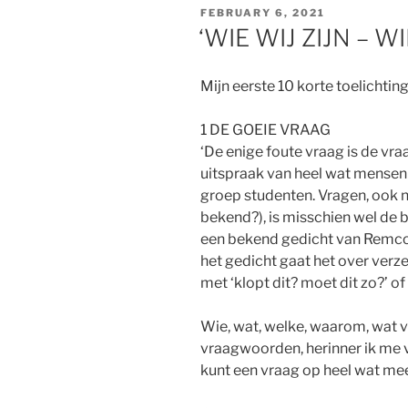
POSTED
FEBRUARY 6, 2021
ON
‘WIE WIJ ZIJN – WI
Mijn eerste 10 korte toelichtin
1 DE GOEIE VRAAG
‘De enige foute vraag is de vraag
uitspraak van heel wat mensen i
groep studenten. Vragen, ook n
bekend?), is misschien wel de ba
een bekend gedicht van Remco 
het gedicht gaat het over verze
met ‘klopt dit? moet dit zo?’ 
Wie, wat, welke, waarom, wat v
vraagwoorden, herinner ik me v
kunt een vraag op heel wat mee