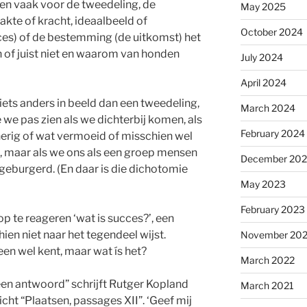
en vaak voor de tweedeling, de
May 2025
wakte of kracht, ideaalbeeld of
October 2024
ces) of de bestemming (de uitkomst) het
 of juist niet en waarom van honden
July 2024
April 2024
 iets anders in beeld dan een tweedeling,
March 2024
ie we pas zien als we dichterbij komen, als
February 2024
cherig of wat vermoeid of misschien wel
 maar als we ons als een groep mensen
December 20
ingeburgerd. (En daar is die dichotomie
May 2023
February 2023
p te reageren ‘wat is succes?’, een
ien niet naar het tegendeel wijst.
November 20
een wel kent, maar wat ís het?
March 2022
een antwoord” schrijft Rutger Kopland
March 2021
icht “Plaatsen, passages XII”. ‘Geef mij