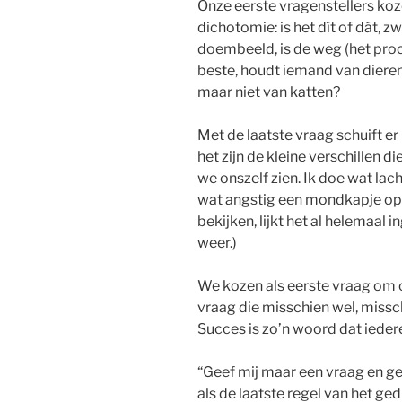
Onze eerste vragenstellers koz
dichotomie: is het dít of dát, z
doembeeld, is de weg (het pro
beste, houdt iemand van dieren
maar niet van katten?
Met de laatste vraag schuift er
het zijn de kleine verschillen d
we onszelf zien. Ik doe wat la
wat angstig een mondkapje op,
bekijken, lijkt het al helemaal 
weer.)
We kozen als eerste vraag om o
vraag die misschien wel, missch
Succes is zo’n woord dat ieder
“Geef mij maar een vraag en g
als de laatste regel van het ged