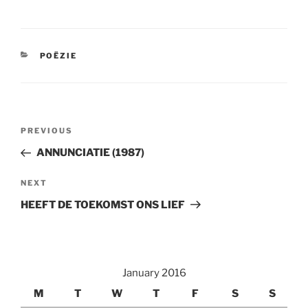
CATEGORIES
POËZIE
Post
Previous
PREVIOUS
navigation
Post
ANNUNCIATIE (1987)
Next
NEXT
Post
HEEFT DE TOEKOMST ONS LIEF
January 2016
M
T
W
T
F
S
S