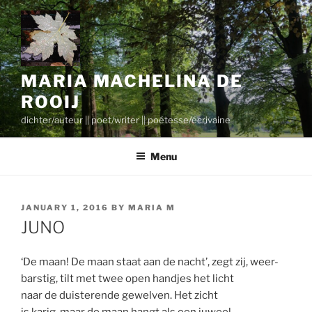
Skip
to
content
MARIA MACHELINA DE
ROOIJ
dichter/auteur || poet/writer || poétesse/écrivaine
Menu
POSTED
JANUARY 1, 2016
BY
MARIA M
ON
JUNO
‘De maan! De maan staat aan de nacht’, zegt zij, weer-
barstig, tilt met twee open handjes het licht
naar de duisterende gewelven. Het zicht