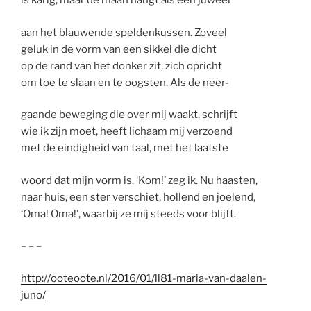
is karig, maar de maan hangt als een juweel
aan het blauwende speldenkussen. Zoveel
geluk in de vorm van een sikkel die dicht
op de rand van het donker zit, zich opricht
om toe te slaan en te oogsten. Als de neer-
gaande beweging die over mij waakt, schrijft
wie ik zijn moet, heeft lichaam mij verzoend
met de eindigheid van taal, met het laatste
woord dat mijn vorm is. ‘Kom!’ zeg ik. Nu haasten,
naar huis, een ster verschiet, hollend en joelend,
‘Oma! Oma!’, waarbij ze mij steeds voor blijft.
– – –
http://ooteoote.nl/2016/01/ll81-maria-van-daalen-
juno/