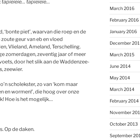
:
tapieieie… tapieieie…
March 2016
February 2016
January 2016
, ‘bonte piet’, waarvan die roep en de
 zoute geur van eb en vloed
December 201
, Vlieland, Ameland, Terschelling.
e zomerdagen, zeventig jaar of meer
March 2015
voets, door het slik aan de Waddenzee-
June 2014
s, zeewier.
May 2014
n zo’n scholekster, zo van ‘kom maar
March 2014
ren en wormen!’, die hoog over onze
k! Hoe is het mogelijk…
February 2014
November 20
October 2013
s. Op de daken.
September 20