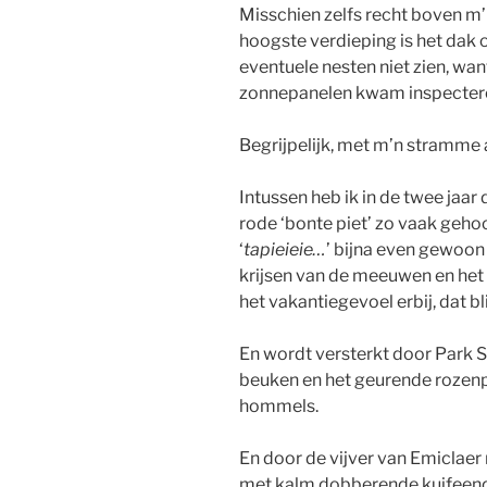
Misschien zelfs recht boven m’
hoogste verdieping is het dak o
eventuele nesten niet zien, wan
zonnepanelen kwam inspecteren
Begrijpelijk, met m’n stramme
Intussen heb ik in de twee jaar 
rode ‘bonte piet’ zo vaak gehoo
‘
tapieieie…
’ bijna even gewoon 
krijsen van de meeuwen en het
het vakantiegevoel erbij, dat bli
En wordt versterkt door Park
beuken en het geurende rozenp
hommels.
En door de vijver van Emiclaer
met kalm dobberende kuifeenden