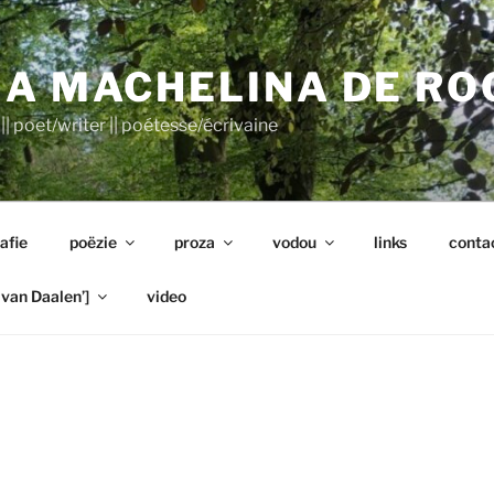
A MACHELINA DE RO
|| poet/writer || poétesse/écrivaine
afie
poëzie
proza
vodou
links
conta
van Daalen’]
video