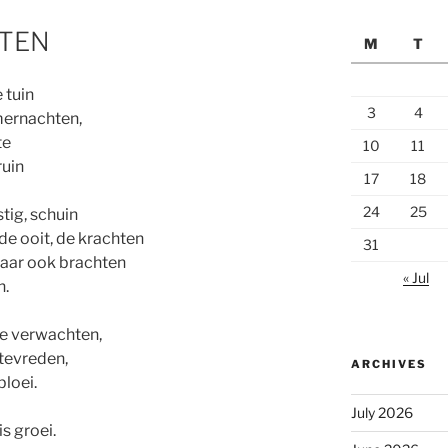
HTEN
M
T
 tuin
3
4
mernachten,
te
10
11
ruin
17
18
24
25
tig, schuin
e ooit, de krachten
31
Maar ook brachten
« Jul
n.
te verwachten,
 tevreden,
ARCHIVES
bloei.
July 2026
is groei.