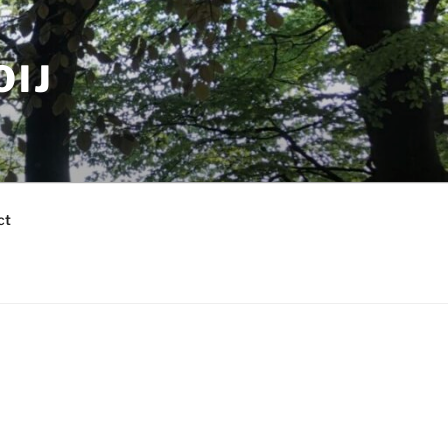
OIJ
ct