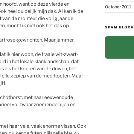
n hoofd, want op deze vierde en
October 2011
ok heel duidelijk míjn dak. Al kan ik de
t van de monteur die vorig jaar de
, mocht ik niet ook het dak op.
SPAM BLOCK
 artrose-gewrichten. Maar jammer.
dat ik hier woon, de fraaie wit-zwart-
rd in het lokale klanklandschap, dat
is als het koeren van de duiven, het
 felle gepiep van de meerkoeten. Maar
jft.
 Schothorst, met haar eeuwenoude
rieel vol zwaar zoemende bijen en
 met haar vele, vaak enorme vissen. Ook
, duikende futen, pijlsnelle blauw-