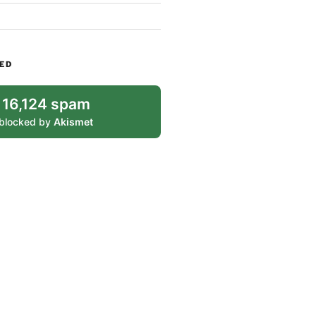
ED
16,124 spam
blocked by
Akismet