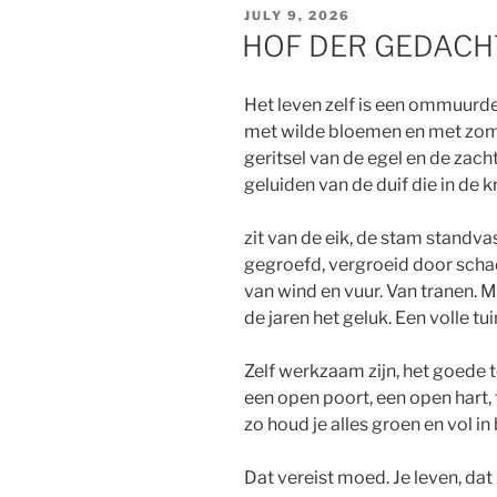
POSTED
JULY 9, 2026
ON
HOF DER GEDAC
Het leven zelf is een ommuurde
met wilde bloemen en met zo
geritsel van de egel en de zach
geluiden van de duif die in de k
zit van de eik, de stam standvas
gegroefd, vergroeid door schad
van wind en vuur. Van tranen. 
de jaren het geluk. Een volle tui
Zelf werkzaam zijn, het goede 
een open poort, een open hart,
zo houd je alles groen en vol in 
Dat vereist moed. Je leven, dat 