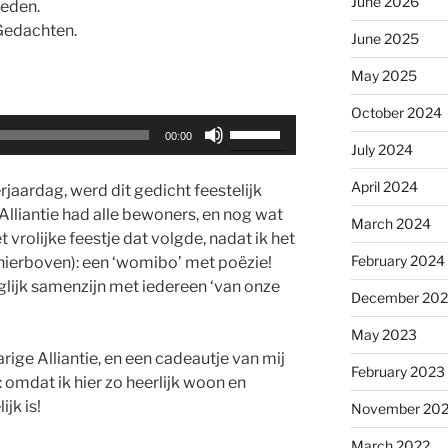
June 2026
reden.
 Gedachten.
June 2025
May 2025
October 2024
Use
00:00
July 2024
Up/Down
Arrow
April 2024
rjaardag, werd dit gedicht feestelijk
keys
lliantie had alle bewoners, en nog wat
to
March 2024
vrolijke feestje dat volgde, nadat ik het
increase
February 2024
ierboven): een ‘womibo’ met poëzie!
or
glijk samenzijn met iedereen ‘van onze
decrease
December 20
volume.
May 2023
rige Alliantie, en een cadeautje van mij
February 2023
: omdat ik hier zo heerlijk woon en
jk is!
November 20
March 2022