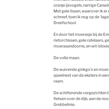
oranje ijsvogels, narrige Cana
Met gele lissen, waarover ik er
schreef, toen ik nog op de ‘lage
Dreefschool.
En door het moerasje bij de Em
rietorchissen, gele ratelaars, 
moerasandoorns, en wit-bloeie
De volle maan.
De wuivende ginkgo’s en moera
speelnest van de eksters in ee
raam.
De schitterende vergezichten bij
fietsen over de dijk, aan de no
Grebbelinie.