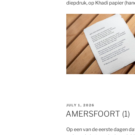
diepdruk, op Khadi papier (ha
POSTED
JULY 1, 2026
ON
AMERSFOORT (1)
Op een van de eerste dagen dat