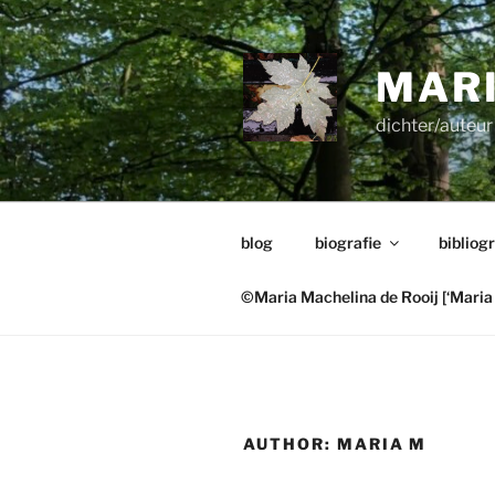
Skip
to
content
MARI
dichter/auteur 
blog
biografie
bibliogr
©Maria Machelina de Rooij [‘Maria 
AUTHOR:
MARIA M