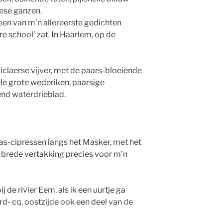
dese ganzen.
 een van m’n allereerste gedichten
re school’ zat. In Haarlem, op de
iclaerse vijver, met de paars-bloeiende
gele grote wederiken, paarsige
nd waterdrieblad.
s-cipressen langs het Masker, met het
n brede vertakking precies voor m’n
 de rivier Eem, als ik een uurtje ga
ord- cq. oostzijde ook een deel van de