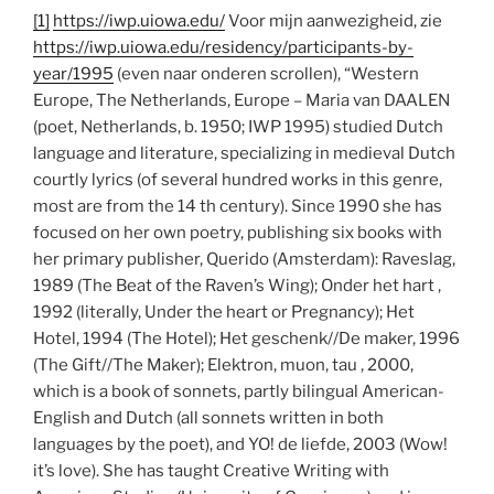
[1]
https://iwp.uiowa.edu/
Voor mijn aanwezigheid, zie
https://iwp.uiowa.edu/residency/participants-by-
year/1995
(even naar onderen scrollen), “Western
Europe, The Netherlands, Europe – Maria van DAALEN
(poet, Netherlands, b. 1950; IWP 1995) studied Dutch
language and literature, specializing in medieval Dutch
courtly lyrics (of several hundred works in this genre,
most are from the 14 th century). Since 1990 she has
focused on her own poetry, publishing six books with
her primary publisher, Querido (Amsterdam): Raveslag,
1989 (The Beat of the Raven’s Wing); Onder het hart ,
1992 (literally, Under the heart or Pregnancy); Het
Hotel, 1994 (The Hotel); Het geschenk//De maker, 1996
(The Gift//The Maker); Elektron, muon, tau , 2000,
which is a book of sonnets, partly bilingual American-
English and Dutch (all sonnets written in both
languages by the poet), and YO! de liefde, 2003 (Wow!
it’s love). She has taught Creative Writing with