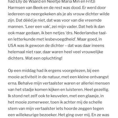
had Elly de Waard en Neeltje Maria Min en Fritzi
Harmsen van Beek en de rest was dood. Er werd door
iedereen op neergekeken als je als vrouw dichter wilde
zijn. Dat dééd je niet, dat was voor van die vreemde
mannen. ‘Leer een vak’, zei mijn vader. Dat heb ik dan
ook maar gedaan, ik ben netjes ‘drs. Nederlandse taal-
en letterkunde met lesbevoegdheid’. Maar goed, in
USA was ik gewoon de dichter – dat was daar ineens
helemaal niet raar, daar waren heel veel vrouwelijke
dichters. Wat een opluchting!
Op een middag had ik ergens voorgelezen, bij een
mooie activiteit in de natuur, met een kleine ontvangst
erna. Behalve mijn vertaalster waren er allerlei mensen
van het stadje komen kijken en luisteren. Heel gezellig.
Ik stond net zelf ook te keuvelen, met een glaasje, in
het mooie zomerweer, toen ik achter mij de schelle
stem van mijn vertaalster iets hoorde zeggen tegen
een willekeurige bezoeker. Het ging over mij. En ze was