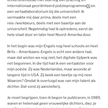
universiteitsstad met ook nog een prachtig en
internationaal georiënteerd poëzieprogramma
[1]
en
een vertaallaboratorium bij die universiteit. Ik
vermaakte mij daar prima, deels met een
reis-/werkbeurs, deels met een baantje aan de
universiteit. Regelmatig had ik optredens, eerst de
hele staat door en later heel Noord-Amerika door.
In het begin was mijn Engels nog heel schools en heel
Brits – Amerikaans-Engels is echt een andere taal,
maar dat wisten we nog niet, het digitale tijdperk was
net begonnen. In die tijd had ik een vertaalster voor
mijn poëzie. Zij was Nederlandse, maar woonde al
langere tijd in USA. Zij keek een beetje op mij neer.
Waarom? Omdat ik overtuigd was van mijn talent als
dichter. Dat vond zij aanstellerij.
Je moet begrijpen, toen ik begon te publiceren, in 1989,
waren er helemaal geen vrouwelijke dichters, dwz. je