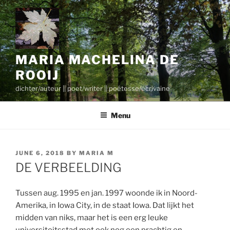
Skip
to
content
MARIA MACHELINA DE
ROOIJ
dichter/auteur || poet/writer || poétesse/écrivaine
Menu
POSTED
JUNE 6, 2018
BY
MARIA M
ON
DE VERBEELDING
Tussen aug. 1995 en jan. 1997 woonde ik in Noord-
Amerika, in Iowa City, in de staat Iowa. Dat lijkt het
midden van niks, maar het is een erg leuke