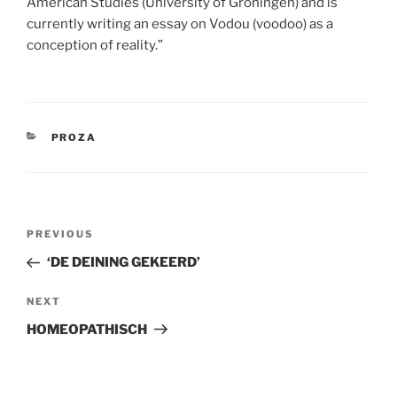
American Studies (University of Groningen) and is
currently writing an essay on Vodou (voodoo) as a
conception of reality.”
CATEGORIES
PROZA
Post
Previous
PREVIOUS
navigation
Post
‘DE DEINING GEKEERD’
Next
NEXT
Post
HOMEOPATHISCH