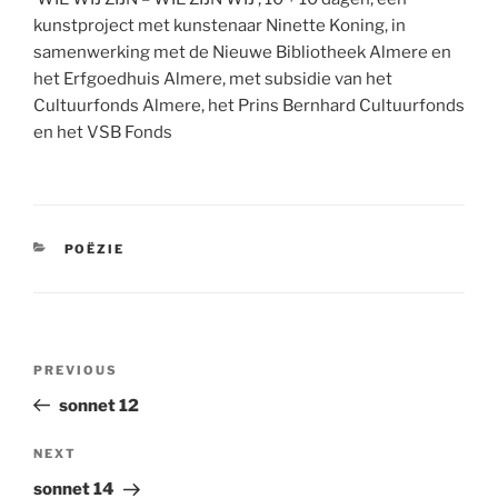
kunstproject met kunstenaar Ninette Koning, in
samenwerking met de Nieuwe Bibliotheek Almere en
het Erfgoedhuis Almere, met subsidie van het
Cultuurfonds Almere, het Prins Bernhard Cultuurfonds
en het VSB Fonds
CATEGORIES
POËZIE
Post
Previous
PREVIOUS
navigation
Post
sonnet 12
Next
NEXT
Post
sonnet 14