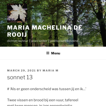
Skip
to
content
MARIA MACHELINA DE
ROOIJ
dichter/auteur || poet/writer || poétesse/écrivaine
Menu
POSTED
MARCH 29, 2021
BY
MARIA M
ON
sonnet 13
# ‘Als er geen onderscheid was tussen jij en ik…’
Twee vissen en brood bij een vuur, tafereel
met twee mensen, in jaar eenentwintig