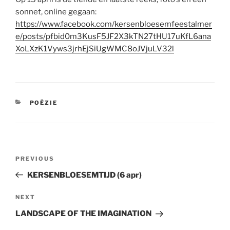
sonnet, online gegaan:
https://www.facebook.com/kersenbloesemfeestalmer
e/posts/pfbid0m3KusF5JF2X3kTN27tHU17uKfL6ana
XoLXzK1Vyws3jrhEjSiUgWMC8oJVjuLV32l
CATEGORIES
POËZIE
Post
Previous
PREVIOUS
navigation
Post
KERSENBLOESEMTIJD (6 apr)
Next
NEXT
Post
LANDSCAPE OF THE IMAGINATION