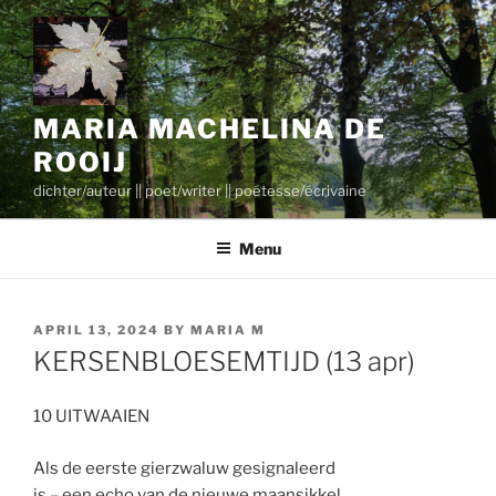
Skip
to
content
MARIA MACHELINA DE
ROOIJ
dichter/auteur || poet/writer || poétesse/écrivaine
Menu
POSTED
APRIL 13, 2024
BY
MARIA M
ON
KERSENBLOESEMTIJD (13 apr)
10 UITWAAIEN
Als de eerste gierzwaluw gesignaleerd
is – een echo van de nieuwe maansikkel,