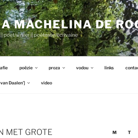
A MACHELINA DE RO
|| poet/writer || poétesse/écrivaine
afie
poëzie
proza
vodou
links
conta
van Daalen’]
video
N MET GROTE
M
T