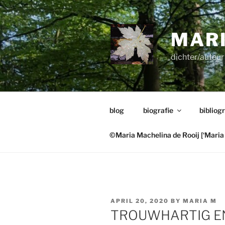
Skip
to
content
MARI
dichter/auteur 
blog
biografie
bibliogr
©Maria Machelina de Rooij [‘Maria 
POSTED
APRIL 20, 2020
BY
MARIA M
ON
TROUWHARTIG E