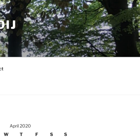
OIJ
ct
April 2020
W
T
F
S
S