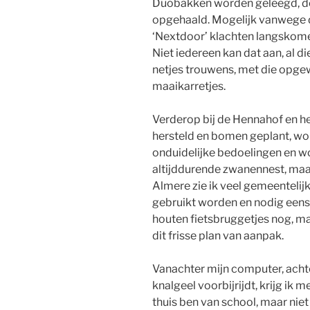
Duobakken worden geleegd, de
opgehaald. Mogelijk vanwege de
‘Nextdoor’ klachten langskome
Niet iedereen kan dat aan, al die
netjes trouwens, met die opg
maaikarretjes.
Verderop bij de Hennahof en h
hersteld en bomen geplant, w
onduidelijke bedoelingen en w
altijddurende zwanennest, maar j
Almere zie ik veel gemeentelijk
gebruikt worden en nodig een
houten fietsbruggetjes nog, ma
dit frisse plan van aanpak.
Vanachter mijn computer, acht
knalgeel voorbijrijdt, krijg ik m
thuis ben van school, maar niet 