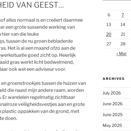
EID VAN GEEST…
6
7
f alles normaal is en creëert daarmee
13
14
aar een grote sussende werking van
n hier van die leuke
20
21
s, tussen de nu groen bebladerde
27
28
s. Het is al een maand ofzo aan de
« Mar
swerksituatie goed zicht op. Heerlijk
aaid gras werkt licht bedwelmend,
aar ook wel een adviseur voor.
ARCHIVES
en groenstrookjes tussen de huizen van
ld die naast mijn andere raam, worden
July 2026
. Er wandelen regelmatig zichtbaar
June 2026
alroze veiligheidsvestjes aan en grote
en plastic oppakken van de grond, met
June 2025
 te doen.
May 2025