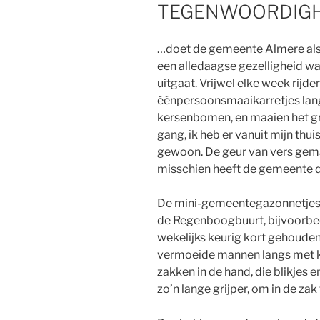
TEGENWOORDIGH
…doet de gemeente Almere also
een alledaagse gezelligheid w
uitgaat. Vrijwel elke week rijde
éénpersoonsmaaikarretjes lang
kersenbomen, en maaien het gra
gang, ik heb er vanuit mijn thui
gewoon. De geur van vers gem
misschien heeft de gemeente d
De mini-gemeentegazonnetjes 
de Regenboogbuurt, bijvoorbee
wekelijks keurig kort gehouden
vermoeide mannen langs met kn
zakken in de hand, die blikjes 
zo’n lange grijper, om in de zak