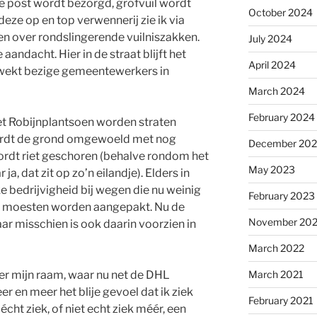
 post wordt bezorgd, grofvuil wordt
October 2024
ze op en top verwennerij zie ik via
n over rondslingerende vuilniszakken.
July 2024
 aandacht. Hier in de straat blijft het
April 2024
ewekt bezige gemeentewerkers in
March 2024
February 2024
et Robijnplantsoen worden straten
ordt de grond omgewoeld met nog
December 20
ordt riet geschoren (behalve rondom het
May 2023
a, dat zit op zo’n eilandje). Elders in
e bedrijvigheid bij wegen die nu weinig
February 2023
s moesten worden aangepakt. Nu de
November 20
ar misschien is ook daarin voorzien in
March 2022
March 2021
er mijn raam, waar nu net de DHL
eer en meer het blije gevoel dat ik ziek
February 2021
écht ziek, of niet echt ziek méér, een