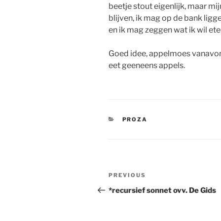
beetje stout eigenlijk, maar mi
blijven, ik mag op de bank ligg
en ik mag zeggen wat ik wil ete
Goed idee, appelmoes vanavond.
eet geeneens appels.
CATEGORIES
PROZA
Post
Previous
PREVIOUS
navigation
Post
*recursief sonnet ovv. De Gids